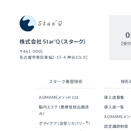
0
株式会社 Star'Q（スターク）
【受付
〒461-0005
名古屋市東区東桜2-15-4 神谷ビル3C
スターク美容技術
技術
AOMAMEメソッドとは
導入店募集
脳内エステ（商標登録出願済
導入店一覧
み）
AOMAMEメ
®
ボディケア（深部リカバリー
）
認定講師制度