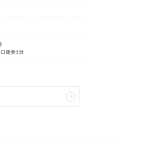
分
り口徒歩1分