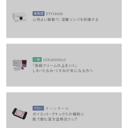
EVO8000
業務用
心地よい振動で、深層リンパを刺激する
iGS4000Gel
一般
「高級クリームの上をいく」
しわ・たるみ・くすみが気になる方へ
トーンヌール
サロン
ダイエット・デトックスの補助に
肌で飲む漢方温熱泥ラップ