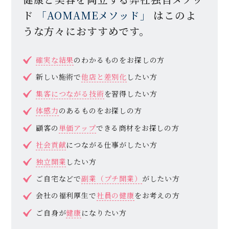
ド
「AOMAMEメソッド」
はこのよ
うな方々におすすめです。
確実な結果
のわかるものをお探しの方
新しい施術で
他店と差別化
したい方
集客につながる技術
を習得したい方
体感力
のあるものをお探しの方
顧客の
単価アップ
できる商材をお探しの方
社会貢献
につながる仕事がしたい方
独立開業
したい方
ご自宅などで
副業（プチ開業）
がしたい方
会社の福利厚生で
社員の健康
をお考えの方
ご自身が
健康
になりたい方