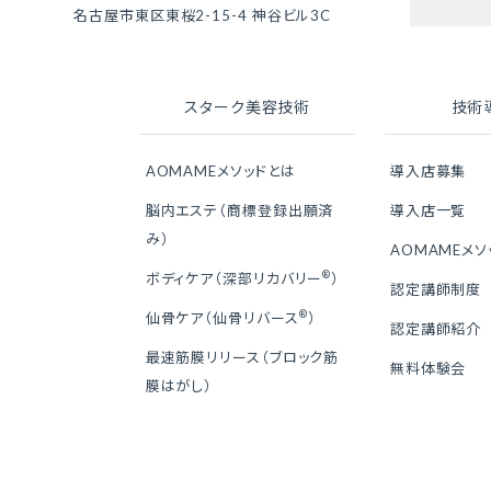
名古屋市東区東桜2-15-4 神谷ビル3C
スターク美容技術
技術
AOMAMEメソッドとは
導入店募集
脳内エステ（商標登録出願済
導入店一覧
み）
AOMAMEメ
®
ボディケア（深部リカバリー
）
認定講師制度
®
仙骨ケア（仙骨リバース
）
認定講師紹介
最速筋膜リリース（ブロック筋
無料体験会
膜はがし）